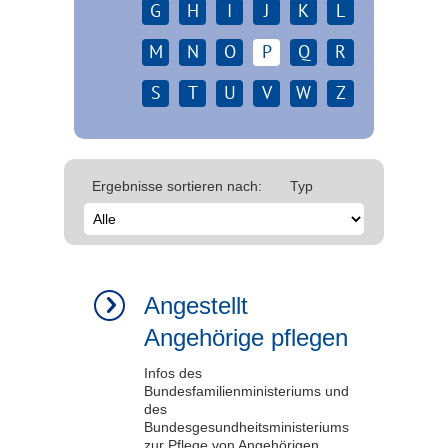
G
H
I
J
K
L
M
N
O
P
Q
R
S
T
U
V
W
Z
Ergebnisse sortieren nach:
Typ
Angestellt
Angehörige pflegen
Infos des
Bundesfamilienministeriums und
des
Bundesgesundheitsministeriums
zur Pflege von Angehörigen.