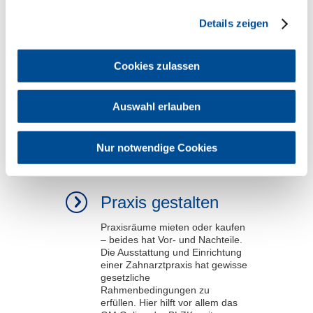
Praxis finanzieren
Details zeigen
Infos und Links von der
Finanzplanung bis zum
Businessplan, vom
Cookies zulassen
Bankgespräch zu verschiedenen
Fördermöglichkeiten für
Zahnärzte. Außerdem
Auswahl erlauben
Grundsätzliches zum
Steuerrecht in der
Zahnarztpraxis.
mehr
Nur notwendige Cookies
Bereich:
Zur eigenen Praxis
Praxis gestalten
Praxisräume mieten oder kaufen
– beides hat Vor- und Nachteile.
Die Ausstattung und Einrichtung
einer Zahnarztpraxis hat gewisse
gesetzliche
Rahmenbedingungen zu
erfüllen. Hier hilft vor allem das