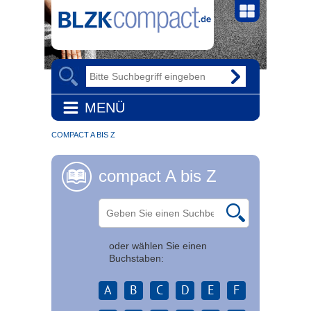
MENÜ
COMPACT A BIS Z
compact A bis Z
oder wählen Sie einen
Buchstaben:
A
B
C
D
E
F