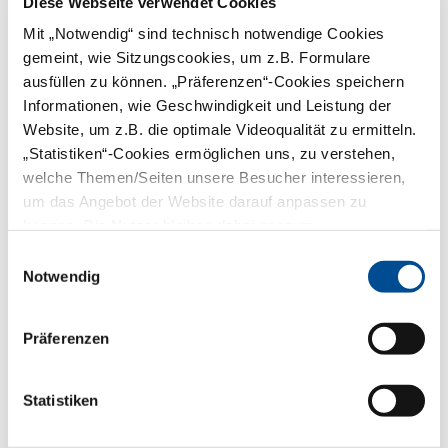
Diese Webseite verwendet Cookies
Versicherung für einen Pflegefall
Mit „Notwendig“ sind technisch notwendige Cookies
in der Familie existiert bislang
nicht.
gemeint, wie Sitzungscookies, um z.B. Formulare
mehr
ausfüllen zu können. „Präferenzen“-Cookies speichern
Bereich:
Unternehmen
Informationen, wie Geschwindigkeit und Leistung der
Zahnarztpraxis
Website, um z.B. die optimale Videoqualität zu ermitteln.
„Statistiken“-Cookies ermöglichen uns, zu verstehen,
Planung der
welche Themen/Seiten unsere Besucher interessieren,
Arbeitsplätze
um das Angebot der Website darauf anpassen zu
können. Die Nutzer bleiben dabei anonym.
Wer Arbeitsplätze plant für das
Praxisteam, sollte zum einen die
Einwilligungsauswahl
Vorgaben der Arbeitssicherheit,
Notwendig
zum anderen aber auch
ergonomische Aspekte
berücksichtigen. Infos aus dem
Präferenzen
QM Online der BLZK und von
der Berufsgenossenschaft.
mehr
Bereich:
Praxis gestalten
Statistiken