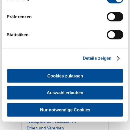
Präferenzen
Statistiken
Infos zum Praxisverkauf mit fixem
Abgabetermin und zur gleitenden
Praxisübergabe, z.B. durch Aufnahme
eines Partnerns in die Praxis. Außerdem
Details zeigen
Infos zum Kind als Nachfolger, vor allem
im Erbfall.
mehr
Cookies zulassen
Auswahl erlauben
Verwandte Themen
Nur notwendige Cookies
Praxisführung
Transparente Praxiszahlen
Erben und Vererben