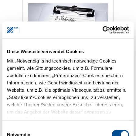
Diese Webseite verwendet Cookies
Langfristig, mittelfristig, kurzfristig – auch
wenn sich der Übergabeprozess nicht in
Mit „Notwendig“ sind technisch notwendige Cookies
Jahre oder Monate einteilen lässt, so
gemeint, wie Sitzungscookies, um z.B. Formulare
können diese drei Schritte dabei helfen,
ausfüllen zu können. „Präferenzen“-Cookies speichern
eine Struktur in den komplexen Vorgang
einer Praxisübergabe zu bringen.
Informationen, wie Geschwindigkeit und Leistung der
Website, um z.B. die optimale Videoqualität zu ermitteln.
mehr
„Statistiken“-Cookies ermöglichen uns, zu verstehen,
welche Themen/Seiten unsere Besucher interessieren,
um das Angebot der Website darauf anpassen zu
Formen der Nachfolge
können. Die Nutzer bleiben dabei anonym.
Einwilligungsauswahl
Notwendig