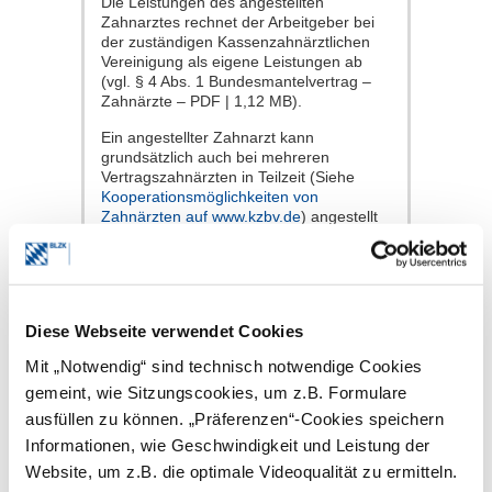
Die Leistungen des angestellten
Zahnarztes rechnet der Arbeitgeber bei
der zuständigen Kassenzahnärztlichen
Vereinigung als eigene Leistungen ab
(vgl. § 4 Abs. 1 Bundesmantelvertrag –
Zahnärzte – PDF | 1,12 MB).
Ein angestellter Zahnarzt kann
grundsätzlich auch bei mehreren
Vertragszahnärzten in Teilzeit (Siehe
Kooperationsmöglichkeiten von
Zahnärzten auf www.kzbv.de
) angestellt
sein. Insgesamt ist allerdings dabei zu
beachten, dass die Tätigkeiten des
angestellten Zahnarztes nicht mehr als
eine Vollzeitstelle ergeben. Weitere Infos
hierzu beim entsprechenden
Diese Webseite verwendet Cookies
Zulassungsausschuss der KZVB
.
Mit „Notwendig“ sind technisch notwendige Cookies
Bei einer Praxisübernahme müssen
angestellte Zahnärzte des
gemeint, wie Sitzungscookies, um z.B. Formulare
Praxisabgebers für den
ausfüllen zu können. „Präferenzen“-Cookies speichern
Praxisübernehmer erneut vom
Informationen, wie Geschwindigkeit und Leistung der
Zulassungsausschuss genehmigt
werden. Das hat laut KZVB
Website, um z.B. die optimale Videoqualität zu ermitteln.
vertragszahnarztrechtliche Gründe. Die