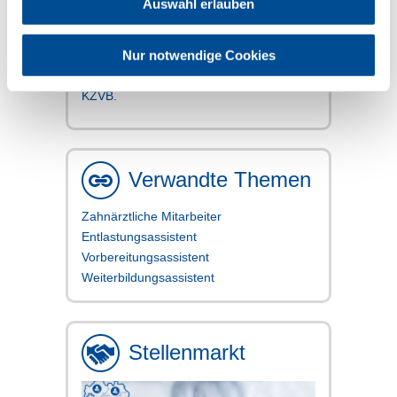
Auswahl erlauben
angestellter Zahnarzt
Nur notwendige Cookies
Weitere Informationen zum angestellten
Zahnarzt finden Sie auf der
Website der
KZVB
.
Verwandte Themen
Zahnärztliche Mitarbeiter
Entlastungsassistent
Vorbereitungsassistent
Weiterbildungsassistent
Stellenmarkt