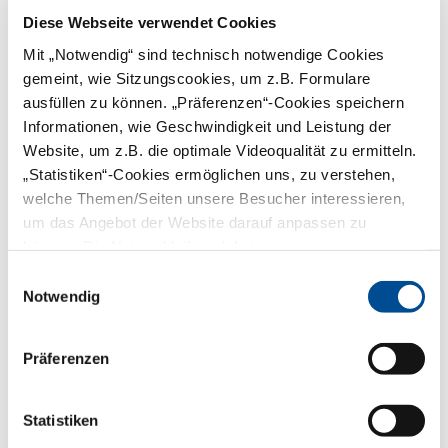
Diese Webseite verwendet Cookies
Infos zur Genehmigung und
Mit „Notwendig“ sind technisch notwendige Cookies
Beschäftigung eines
gemeint, wie Sitzungscookies, um z.B. Formulare
Weiterbildungsassistenten. Mit Kontakt zu
den Ansprechpartnern bei der BLZK und
ausfüllen zu können. „Präferenzen“-Cookies speichern
der Kassenzahnärztlichen Vereinigung
Informationen, wie Geschwindigkeit und Leistung der
Bayerns.
Website, um z.B. die optimale Videoqualität zu ermitteln.
mehr
„Statistiken“-Cookies ermöglichen uns, zu verstehen,
welche Themen/Seiten unsere Besucher interessieren,
um das Angebot der Website darauf anpassen zu
können. Die Nutzer bleiben dabei anonym.
Entlastungsassistenz
Einwilligungsauswahl
Notwendig
Präferenzen
Statistiken