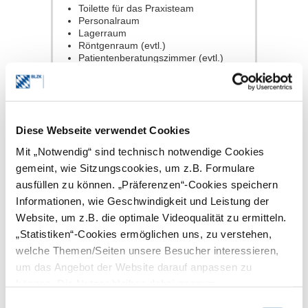
Toilette für das Praxisteam
Personalraum
Lagerraum
Röntgenraum (evtl.)
Patientenberatungszimmer (evtl.)
Labor (evtl.)
Aufbereitungsraum
Gliederung nach
Funktionsgruppen
Diese Webseite verwendet Cookies
Patientenräume
Mit „Notwendig“ sind technisch notwendige Cookies
Untersuchungs- und
gemeint, wie Sitzungscookies, um z.B. Formulare
Behandlungsräume
Verwaltungsräume
ausfüllen zu können. „Präferenzen“-Cookies speichern
Dienst- und Personalräume
Informationen, wie Geschwindigkeit und Leistung der
Ver- und Entsorgungsräume
Website, um z.B. die optimale Videoqualität zu ermitteln.
Ausbildungs- und Lehrräume
Betriebstechnische Räume
„Statistiken“-Cookies ermöglichen uns, zu verstehen,
welche Themen/Seiten unsere Besucher interessieren,
Anforderungen an die Raumplanung
siehe
QM Online der BLZK
um das Angebot der Website darauf anpassen zu
Anforderungen an Räume und
können. Die Nutzer bleiben dabei anonym.
Ausstattung C04 a01
(mit Login),
gesetzliche Vorgaben sowie Tipps zur
Einwilligungsauswahl