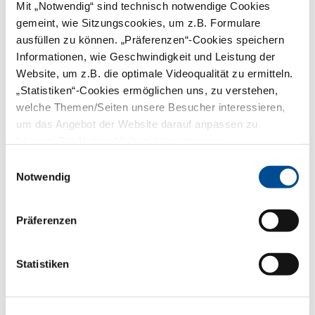
Mit „Notwendig“ sind technisch notwendige Cookies
Voraussetzungen für die Beschäftigung
gemeint, wie Sitzungscookies, um z.B. Formulare
eines Assistenten/Vertreters (vgl.
§ 32
ausfüllen zu können. „Präferenzen“-Cookies speichern
Abs. 2 ZV-Z
)
Informationen, wie Geschwindigkeit und Leistung der
Genehmigung der KZV
Website, um z.B. die optimale Videoqualität zu ermitteln.
Sicherstellung der
„Statistiken“-Cookies ermöglichen uns, zu verstehen,
vertragszahnärztlichen Versorgung
welche Themen/Seiten unsere Besucher interessieren,
Kindererziehung: höchstens 36
Monate, nicht unbedingt
um das Angebot der Website darauf anpassen zu
zusammenhängend
können. Die Nutzer bleiben dabei anonym.
Pflege von Angehörigen: bis zu 6
Monate
Einwilligungsauswahl
Die KZV kann diese Zeiten
Notwendig
verlängern.
Anstellung immer nur befristet
Präferenzen
Länge einer Vertretung (vgl.
§ 32 Abs. 1
ZV-Z
)
In 12 Monaten höchstens 3 Monate
Statistiken
lang
Bei Schwangerschaft höchstens 12
Monate