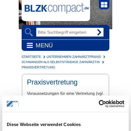
MENÜ
STARTSEITE
UNTERNEHMEN ZAHNARZTPRAXIS
SCHWANGER ALS SELBSTSTÄNDIGE ZAHNÄRZTIN
PRAXISVERTRETUNG
Praxisvertretung
Voraussetzungen für eine Vertretung (vgl.
§ 32 Abs. 1 ZV-Z
)
Krankheit
Urlaub
Zahnärztliche Fortbildung
Wehrübung
Diese Webseite verwendet Cookies
Schwangerschaft