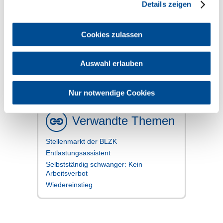
Meldepflichten
Details zeigen
Vertretung länger als eine Woche:
Cookies zulassen
meldepflichtig an die KZV (vgl.
§ 32
Abs. 2 ZV-Z
)
Die Beschäftigung eines Assistenten
Auswahl erlauben
muss von der KZV genehmigt werden
(vgl.
§ 32 Abs. 2 ZV-Z
)
Nur notwendige Cookies
Verwandte Themen
Stellenmarkt der BLZK
Entlastungsassistent
Selbstständig schwanger: Kein
Arbeitsverbot
Wiedereinstieg