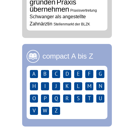
gründen
Praxis
übernehmen
Praxisvertretung
Schwanger als angestellte
Zahnärztin
Stellenmarkt der BLZK
compact A bis Z
A
B
C
D
E
F
G
H
I
J
K
L
M
N
O
P
Q
R
S
T
U
V
W
Z