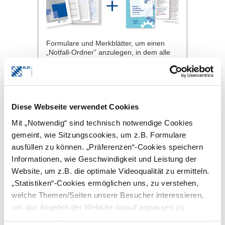
Formulare und Merkblätter, um einen
„Notfall-Ordner” anzulegen, in dem alle
wichtigen Unterlagen hinterlegt sind.
Formulare und Merkblätter auf
www.blzk.de
Diese Webseite verwendet Cookies
Mit „Notwendig“ sind technisch notwendige Cookies
Niedergelassen und
gemeint, wie Sitzungscookies, um z.B. Formulare
ausfüllen zu können. „Präferenzen“-Cookies speichern
schwanger
Informationen, wie Geschwindigkeit und Leistung der
Website, um z.B. die optimale Videoqualität zu ermitteln.
Sie sind
selbstständig in
„Statistiken“-Cookies ermöglichen uns, zu verstehen,
eigener Praxis
welche Themen/Seiten unsere Besucher interessieren,
niedergelassen
um das Angebot der Website darauf anpassen zu
und erwarten
ein Kind? Dann informieren Sie sich über
können. Die Nutzer bleiben dabei anonym.
Möglichkeiten und Leistungen: